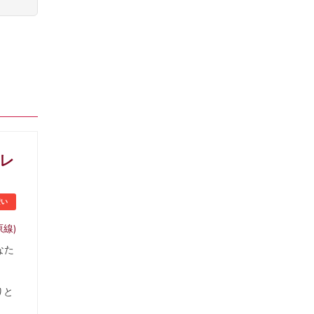
プレ
安い
線)
なた
りと