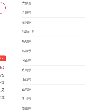
大阪府
兵庫県
奈良県
和歌山県
鳥取県
島根県
安い
岡山県
線)
広島県
富な
山口県
を致
徳島県
を見
で理
香川県
愛媛県