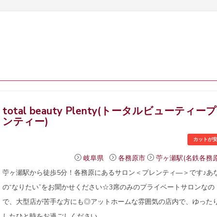
total beauty Plenty(トータルビューティー
ンティー)
カットが
岐阜県
各務原市
苧ヶ瀬駅(名鉄各務原
苧ヶ瀬駅から徒歩5分！各務原にあるサロン＜プレンティ―＞です♪あ
の“なりたい”をお聞かせください☆3席のみのプライベートサロンなの
で、大型店が苦手な方にも◎アットホームな雰囲気の店内で、ゆった
したひと時をお過ごしください。