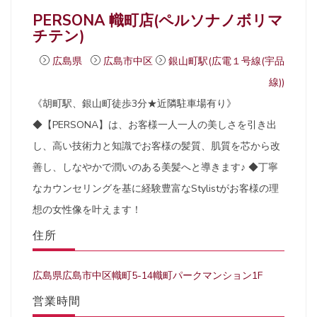
PERSONA 幟町店(ペルソナノボリマ
チテン)
広島県
広島市中区
銀山町駅(広電１号線(宇品
線))
《胡町駅、銀山町徒歩3分★近隣駐車場有り》
◆【PERSONA】は、お客様一人一人の美しさを引き出
し、高い技術力と知識でお客様の髪質、肌質を芯から改
善し、しなやかで潤いのある美髪へと導きます♪ ◆丁寧
なカウンセリングを基に経験豊富なStylistがお客様の理
想の女性像を叶えます！
住所
広島県広島市中区幟町5-14幟町パークマンション1F
営業時間