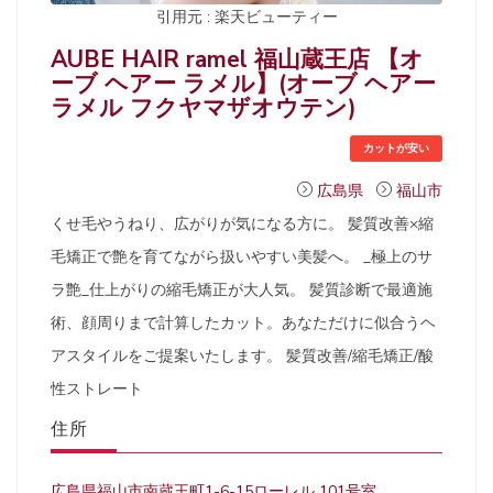
引用元 : 楽天ビューティー
AUBE HAIR ramel 福山蔵王店 【オ
ーブ ヘアー ラメル】(オーブ ヘアー
ラメル フクヤマザオウテン)
カットが安い
広島県
福山市
くせ毛やうねり、広がりが気になる方に。 髪質改善×縮
毛矯正で艶を育てながら扱いやすい美髪へ。 _極上のサ
ラ艶_仕上がりの縮毛矯正が大人気。 髪質診断で最適施
術、顔周りまで計算したカット。あなただけに似合うヘ
アスタイルをご提案いたします。 髪質改善/縮毛矯正/酸
性ストレート
住所
広島県福山市南蔵王町1-6-15ローレル 101号室