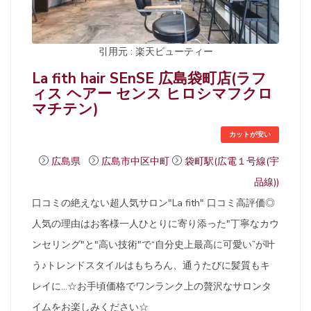
引用元 : 楽天ビューティー
La fith hair SEnSE 広島袋町店(ラフ
ィス ヘアー センス ヒロシマフクロ
マチテン)
カットが安い
広島県
広島市中区中町
袋町駅(広電１号線(宇
品線))
口コミの絶えない超人気サロン"La fith" 口コミ高評価◎
人気の理由はお客様一人ひとりに寄り添った"丁寧なカウ
ンセリング"と"高い技術"で“自分史上最高に可愛い”が叶
う♪トレンドスタイルはもちろん、通うたびに髪質もキ
レイに…☆お手頃価格でワンランク上の贅沢なサロンタ
イムをお楽しみください☆