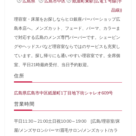
広島県
広島市中区
紙屋町東駅(広電１号線(宇
品線))
理容室・床屋をお探しならヒロ銀座バーバーショップ広
島本店へ。メンズカット、フェード、パーマ、カラーま
で対応する広島のメンズ専門バーバーです。シェービン
グやヘッドスパなど理容室ならではのサービスも充実し
ています。探し帰りにも通いやすい理容室です。全席個
室、平日21時最終受付、当日予約歓迎。
住所
広島県広島市中区紙屋町1丁目地下街シャレオ609号
営業時間
平日11:30～21:00土日祝10:00～19:00 [広島/理容室/床
屋/メンズサロン/パーマ/眉毛サロン/メンズカット/カラ