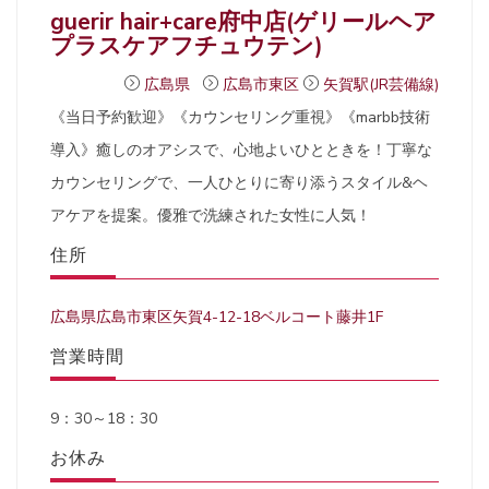
guerir hair+care府中店(ゲリールヘア
プラスケアフチュウテン)
広島県
広島市東区
矢賀駅(JR芸備線)
《当日予約歓迎》《カウンセリング重視》《marbb技術
導入》癒しのオアシスで、心地よいひとときを！丁寧な
カウンセリングで、一人ひとりに寄り添うスタイル&ヘ
アケアを提案。優雅で洗練された女性に人気！
住所
広島県広島市東区矢賀4-12-18ベルコート藤井1F
営業時間
9：30～18：30
お休み