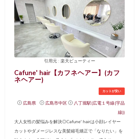
引用元 : 楽天ビューティー
Cafune' hair【カフネヘアー】(カフ
ネヘアー)
カットが安い
広島県
広島市中区
八丁堀駅(広電１号線(宇品
線))
大人女性の髪悩みを解決◎Cafune' hairは小顔レイヤー
カットやダメージレスな美髪縮毛矯正で「なりたい」を