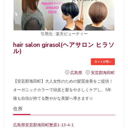
引用元 : 楽天ビューティー
hair salon girasol(ヘアサロン ヒラソ
ル)
カットが安い
広島県
安芸郡海田町
【安芸郡海田町】大人女性のための髪質改善をご提供！
オーガニックカラーで頭皮と髪をやさしくケアし、5年
後も自信が持てる艶やかな美髪へ導きます☆
住所
広島県安芸郡海田町蟹原1-13-4-1