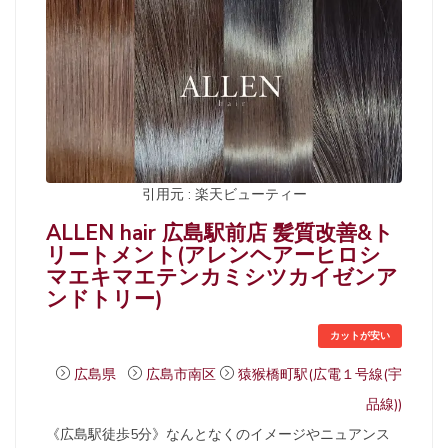
引用元 : 楽天ビューティー
ALLEN hair 広島駅前店 髪質改善&ト
リートメント(アレンヘアーヒロシ
マエキマエテンカミシツカイゼンア
ンドトリー)
カットが安い
広島県
広島市南区
猿猴橋町駅(広電１号線(宇
品線))
《広島駅徒歩5分》なんとなくのイメージやニュアンス