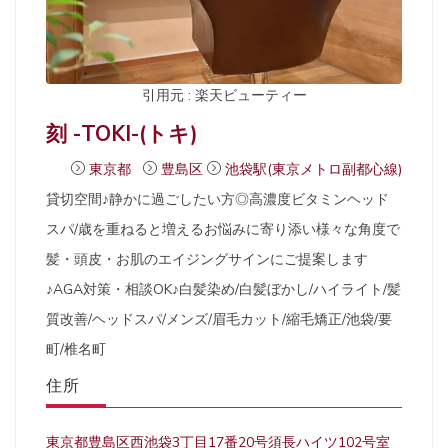
引用元 : 楽天ビューティー
刻 -TOKI-(トキ)
東京都
豊島区
池袋駅(東京メトロ副都心線)
貸切空間♪静かに過ごしたい方◎高濃度ビタミンヘッド
スパ/歳を重ねると増えるお悩みに寄り添い様々な角度で
髪・頭皮・お肌のエイジングサインにご提案します
♪AGA対策・相談OK♪白髪染め/白髪ぼかし/ハイライト/髪
質改善/ヘッドスパ/メンズ/眉毛カット/縮毛矯正/池袋/要
町/椎名町
住所
東京都豊島区西池袋3丁目17番20号須長ハイツ102号室