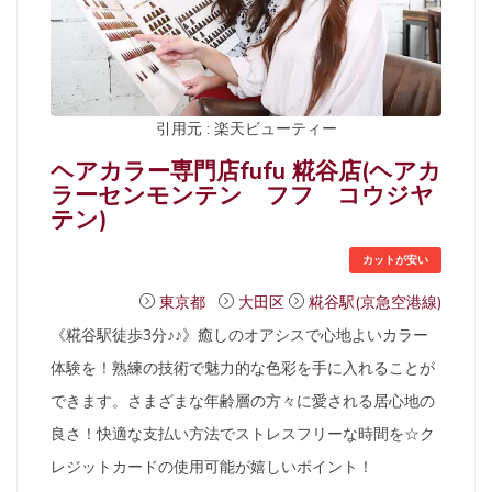
引用元 : 楽天ビューティー
ヘアカラー専門店fufu 糀谷店(ヘアカ
ラーセンモンテン フフ コウジヤ
テン)
カットが安い
東京都
大田区
糀谷駅(京急空港線)
《糀谷駅徒歩3分♪♪》癒しのオアシスで心地よいカラー
体験を！熟練の技術で魅力的な色彩を手に入れることが
できます。さまざまな年齢層の方々に愛される居心地の
良さ！快適な支払い方法でストレスフリーな時間を☆ク
レジットカードの使用可能が嬉しいポイント！