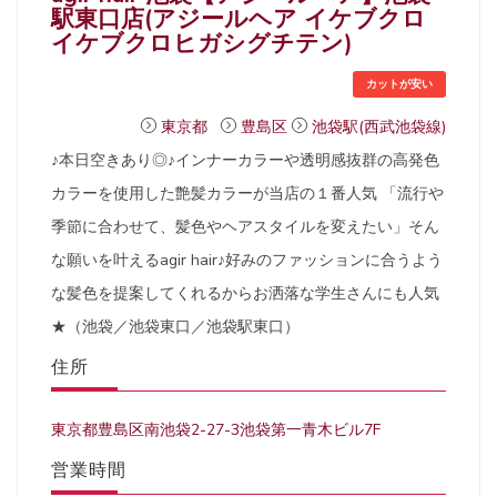
駅東口店(アジールヘア イケブクロ
イケブクロヒガシグチテン)
カットが安い
東京都
豊島区
池袋駅(西武池袋線)
♪本日空きあり◎♪インナーカラーや透明感抜群の高発色
カラーを使用した艶髪カラーが当店の１番人気 「流行や
季節に合わせて、髪色やヘアスタイルを変えたい」そん
な願いを叶えるagir hair♪好みのファッションに合うよう
な髪色を提案してくれるからお洒落な学生さんにも人気
★（池袋／池袋東口／池袋駅東口）
住所
東京都豊島区南池袋2-27-3池袋第一青木ビル7F
営業時間