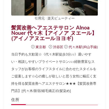
引用元 : 楽天ビューティー
髪質改善ヘアエステサロン AInoa
Nouer 代々木【アイノア ヌエール】
(アイノアヌエールヨヨギ)
東京都
渋谷区
代々木駅(JR山手線)
当日予約も大歓迎☆《代々木駅徒歩3分♪♪》通いやす
い・相談しやすいプライベートサロン♪♪♪経験豊富なス
タッフがお客様のライフスタイルに合わせたスタイルを
ご提案します☆心の癒しが欲しいと思う女性に幅広く支
持を得る髪質改善ヘアエステサロン★★★【髪質改善専
門店】[代々木/新宿/縮毛矯正/白髪染め]
住所