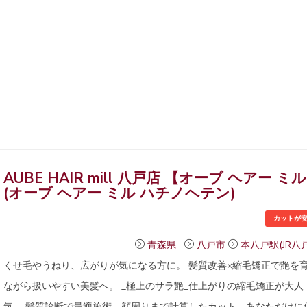
AUBE HAIR mill 八戸店 【オーブ ヘアー ミ
(オーブ ヘアー ミル ハチノヘテン)
カットが
青森県
八戸市
本八戸駅(JR八
くせ毛やうねり、広がりが気になる方に。 髪質改善×縮毛矯正で艶を
ながら扱いやすい美髪へ。 _極上のサラ艶_仕上がりの縮毛矯正が大人
気。 髪質診断で最適施術、顔周りまで計算したカット。あなただけに