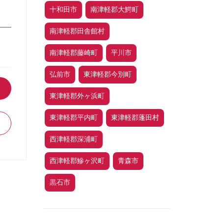
十和田市
南津軽郡大鰐町
南津軽郡田舎館村
南津軽郡藤崎町
平川市
弘前市
東津軽郡今別町
東津軽郡外ヶ浜町
東津軽郡平内町
東津軽郡蓬田村
西津軽郡深浦町
西津軽郡鰺ヶ沢町
青森市
黒石市