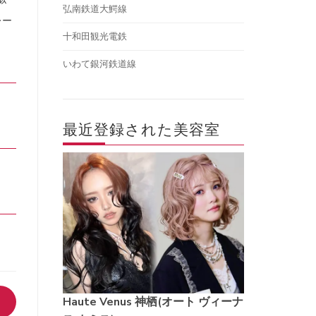
弘南鉄道大鰐線
レー
十和田観光電鉄
いわて銀河鉄道線
最近登録された美容室
Haute Venus 神栖(オート ヴィーナ