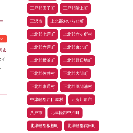
三戸郡田子町
三戸郡階上町
ー
三沢市
上北郡おいらせ町
上北郡七戸町
上北郡六ヶ所村
安い
上北郡六戸町
上北郡東北町
沢市
タイ
上北郡横浜町
上北郡野辺地町
シ
下北郡佐井村
下北郡大間町
下北郡東通村
下北郡風間浦村
中津軽郡西目屋村
五所川原市
八戸市
北津軽郡中泊町
北津軽郡板柳町
北津軽郡鶴田町