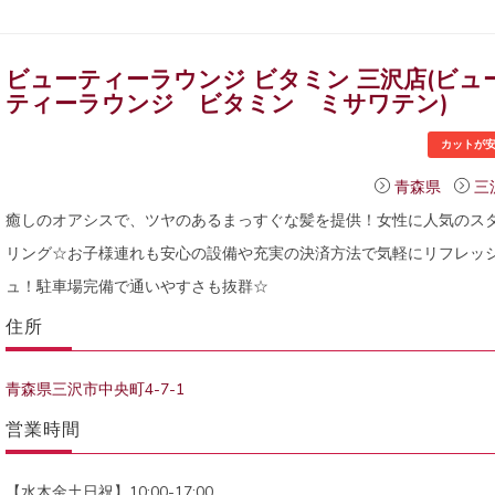
ビューティーラウンジ ビタミン 三沢店(ビュ
ティーラウンジ ビタミン ミサワテン)
カットが
青森県
三
癒しのオアシスで、ツヤのあるまっすぐな髪を提供！女性に人気のス
リング☆お子様連れも安心の設備や充実の決済方法で気軽にリフレッ
ュ！駐車場完備で通いやすさも抜群☆
住所
青森県三沢市中央町4-7-1
営業時間
【水木金土日祝】10:00-17:00