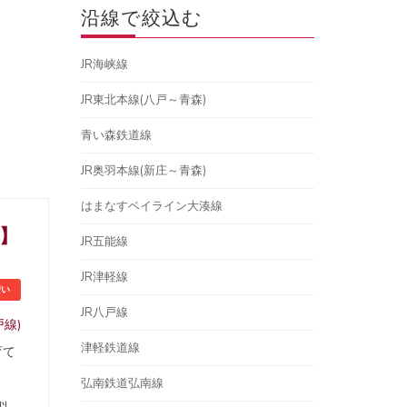
沿線で絞込む
JR海峡線
JR東北本線(八戸～青森)
青い森鉄道線
JR奥羽本線(新庄～青森)
はまなすベイライン大湊線
ル】
JR五能線
JR津軽線
安い
JR八戸線
戸線)
津軽鉄道線
育て
弘南鉄道弘南線
似