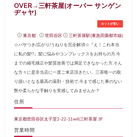
OVER→三軒茶屋(オーバー サンゲン
ヂャヤ)
カットが安い
東京都
世田谷区
三軒茶屋駅(東急田園都市線)
☆パサつき/広がり/うねりを完全解消☆『え！これ本当
に私の髪!?』髪に悩みやコンプレックスをお持ちの方,今
までの縮毛矯正や髪質改善では満足できなかった方,そん
な方々に是非当店に一度ご来店頂きたい。三茶唯一の取
り扱いとなる最高の薬剤・技術で,今まで感じた事のない
艶や柔らかな手触りを実感してみませんか？
住所
東京都世田谷区太子堂2-22-11will三軒茶屋 3F
営業時間