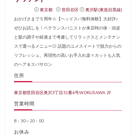
東京都
世田谷区
奥沢駅(東急目黒線)
おかげさまで５周年☆【ヘッドスパ無料体験】大好評♪
ぜひお試しを！ベテランスパニストが来店時の体・頭皮
と髪の調子や経過まで考慮してリラックスとメンテナン
スで選べるメニュー◎ 話題のユメスイートで脱力からの
リフレッシュ。再現性の高いお手入れ楽々カットも人気
のヘア＆スパサロン
住所
東京都世田谷区奥沢3丁目31番4号W.OKUSAWA 2F
営業時間
8：30～20：00
お休み