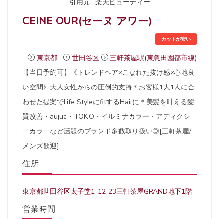
引用元 : 楽天ビューティー
CEINE OUR(セーヌ アワー)
カットが安い
東京都
世田谷区
三軒茶屋駅(東急田園都市線)
【当日予約可】《トレンドヘア×こなれた抜け感×心地良
い空間》大人女性からの圧倒的支持＊お客様1人1人に合
わせた提案でLife StyleにfitするHairに＊美髪を叶える髪
質改善・aujua・TOKIO・イルミナカラー・アディクシ
ーカラーなど話題のブランド多数取り扱い◎[三軒茶屋/
メンズ歓迎]
住所
東京都世田谷区太子堂1-12-23三軒茶屋GRAND地下1階
営業時間