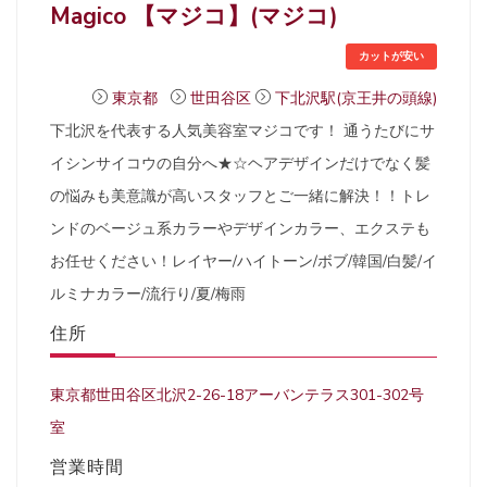
Magico 【マジコ】(マジコ)
カットが安い
東京都
世田谷区
下北沢駅(京王井の頭線)
下北沢を代表する人気美容室マジコです！ 通うたびにサ
イシンサイコウの自分へ★☆ヘアデザインだけでなく髪
の悩みも美意識が高いスタッフとご一緒に解決！！トレ
ンドのベージュ系カラーやデザインカラー、エクステも
お任せください！レイヤー/ハイトーン/ボブ/韓国/白髪/イ
ルミナカラー/流行り/夏/梅雨
住所
東京都世田谷区北沢2-26-18アーバンテラス301-302号
室
営業時間