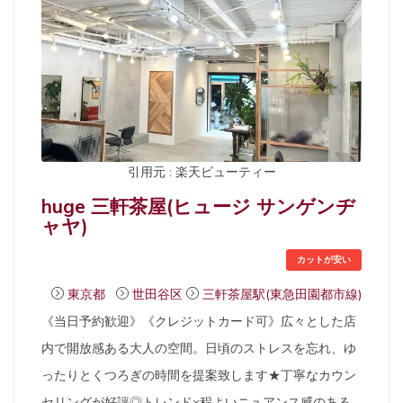
引用元 : 楽天ビューティー
huge 三軒茶屋(ヒュージ サンゲンヂ
ャヤ)
カットが安い
東京都
世田谷区
三軒茶屋駅(東急田園都市線)
《当日予約歓迎》《クレジットカード可》広々とした店
内で開放感ある大人の空間。日頃のストレスを忘れ、ゆ
ったりとくつろぎの時間を提案致します★丁寧なカウン
セリングが好評◎トレンド×程よいニュアンス感のある