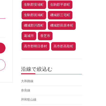
生駒郡安堵町
生駒郡平群町
生駒郡斑鳩町
磯城郡三宅町
磯城郡川西町
磯城郡田原本町
葛城市
香芝市
高市郡明日香村
高市郡高取町
沿線で絞込む
大和路線
奈良線
JR和歌山線