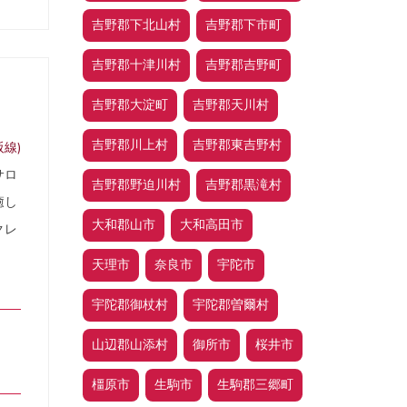
吉野郡下北山村
吉野郡下市町
吉野郡十津川村
吉野郡吉野町
ロ
吉野郡大淀町
吉野郡天川村
吉野郡川上村
吉野郡東吉野村
線)
サロ
吉野郡野迫川村
吉野郡黒滝村
癒し
大和郡山市
大和高田市
クレ
天理市
奈良市
宇陀市
宇陀郡御杖村
宇陀郡曽爾村
山辺郡山添村
御所市
桜井市
橿原市
生駒市
生駒郡三郷町