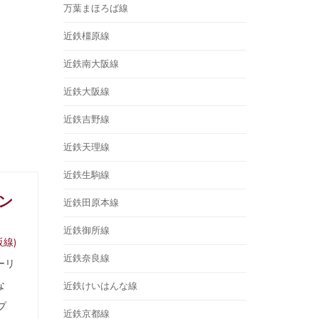
万葉まほろば線
近鉄橿原線
近鉄南大阪線
近鉄大阪線
近鉄吉野線
近鉄天理線
近鉄生駒線
ン
近鉄田原本線
近鉄御所線
線)
近鉄奈良線
ーリ
な
近鉄けいはんな線
プ
近鉄京都線