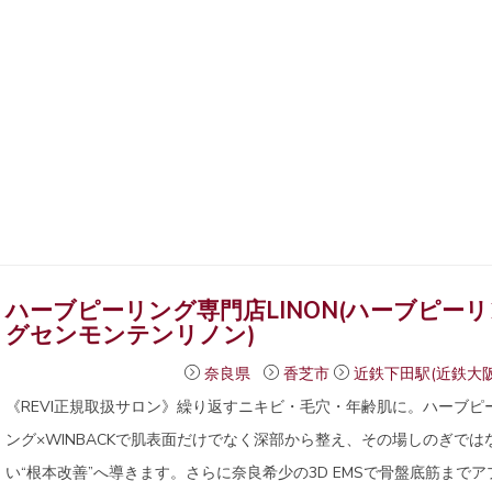
ハーブピーリング専門店LINON(ハーブピーリ
グセンモンテンリノン)
奈良県
香芝市
近鉄下田駅(近鉄大阪
《REVI正規取扱サロン》繰り返すニキビ・毛穴・年齢肌に。ハーブピ
ング×WINBACKで肌表面だけでなく深部から整え、その場しのぎでは
い“根本改善”へ導きます。さらに奈良希少の3D EMSで骨盤底筋までア