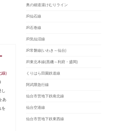
奥の細道湯けむりライン
JR仙石線
JR石巻線
JR気仙沼線
JR常磐線(いわき～仙台)
ー
JR東北本線(黒磯～利府・盛岡)
線)
くりはら田園鉄道線
ロ
阿武隈急行線
発し
仙台市営地下鉄南北線
をあ
仙台空港線
れを
仙台市営地下鉄東西線