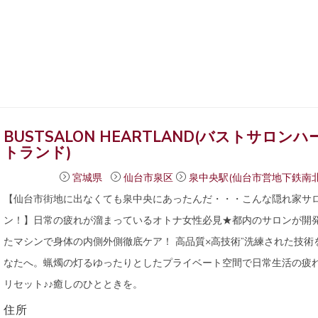
BUSTSALON HEARTLAND(バストサロンハ
トランド)
宮城県
仙台市泉区
泉中央駅(仙台市営地下鉄南北
【仙台市街地に出なくても泉中央にあったんだ・・・こんな隠れ家サ
ン！】日常の疲れが溜まっているオトナ女性必見★都内のサロンが開
たマシンで身体の内側外側徹底ケア！ 高品質×高技術”洗練された技術
なたへ。蝋燭の灯るゆったりとしたプライベート空間で日常生活の疲
リセット♪♪癒しのひとときを。
住所