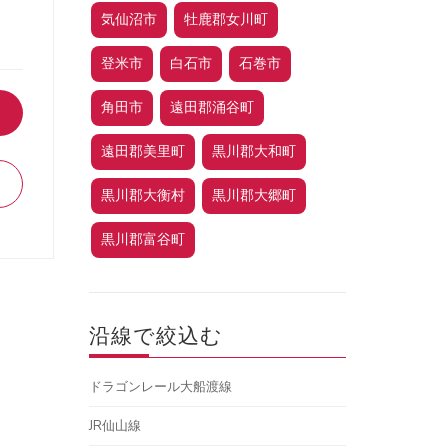
気仙沼市
牡鹿郡女川町
登米市
白石市
石巻市
角田市
遠田郡涌谷町
遠田郡美里町
黒川郡大和町
黒川郡大衡村
黒川郡大郷町
黒川郡富谷町
沿線で絞込む
ドラゴンレール大船渡線
JR仙山線