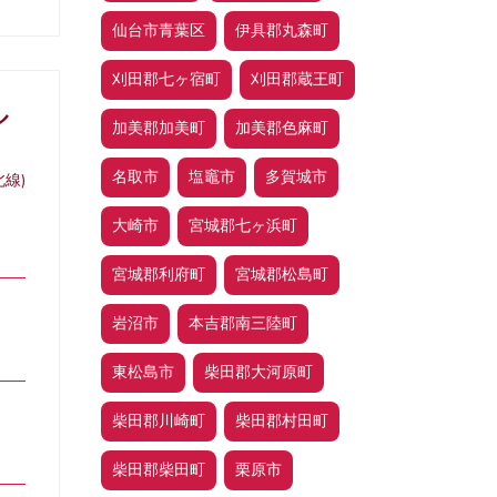
仙台市青葉区
伊具郡丸森町
刈田郡七ヶ宿町
刈田郡蔵王町
ル
加美郡加美町
加美郡色麻町
名取市
塩竈市
多賀城市
線)
大崎市
宮城郡七ヶ浜町
宮城郡利府町
宮城郡松島町
岩沼市
本吉郡南三陸町
東松島市
柴田郡大河原町
柴田郡川崎町
柴田郡村田町
柴田郡柴田町
栗原市