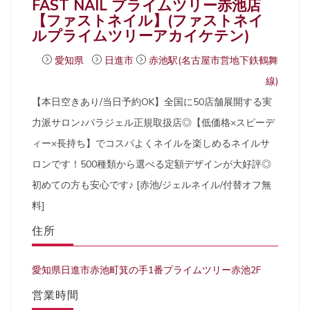
FAST NAIL プライムツリー赤池店
【ファストネイル】(ファストネイ
ルプライムツリーアカイケテン)
愛知県
日進市
赤池駅(名古屋市営地下鉄鶴舞
線)
【本日空きあり/当日予約OK】全国に50店舗展開する実
力派サロン♪パラジェル正規取扱店◎【低価格×スピーデ
ィー×長持ち】でコスパよくネイルを楽しめるネイルサ
ロンです！500種類から選べる定額デザインが大好評◎
初めての方も安心です♪ [赤池/ジェルネイル/付替オフ無
料]
住所
愛知県日進市赤池町箕の手1番プライムツリー赤池2F
営業時間