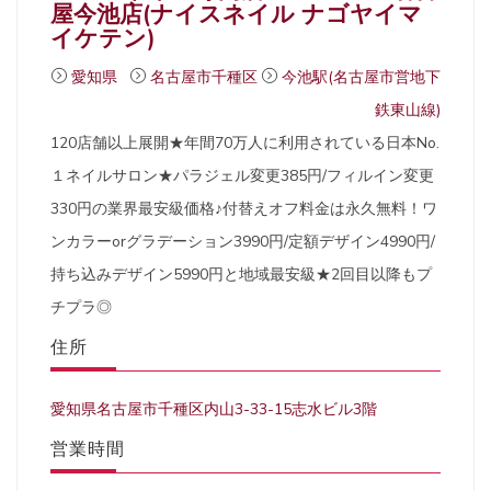
屋今池店(ナイスネイル ナゴヤイマ
イケテン)
愛知県
名古屋市千種区
今池駅(名古屋市営地下
鉄東山線)
120店舗以上展開★年間70万人に利用されている日本No.
１ネイルサロン★パラジェル変更385円/フィルイン変更
330円の業界最安級価格♪付替えオフ料金は永久無料！ワ
ンカラーorグラデーション3990円/定額デザイン4990円/
持ち込みデザイン5990円と地域最安級★2回目以降もプ
チプラ◎
住所
愛知県名古屋市千種区内山3-33-15志水ビル3階
営業時間