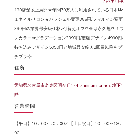
下鉄東山線)
120店舗以上展開★年間70万人に利用されている日本No.
１ネイルサロン★パラジェル変更385円/フィルイン変更
330円の業界最安級価格♪付替えオフ料金は永久無料！ワ
ンカラーorグラデーション3990円/定額デザイン4990円/
持ち込みデザイン5990円と地域最安級★2回目以降もプ
チプラ◎
住所
愛知県名古屋市名東区明が丘124-2ami ami annex 地下1
階
営業時間
【平日】10：00～20：00／【土日祝日】10：00～19：
00