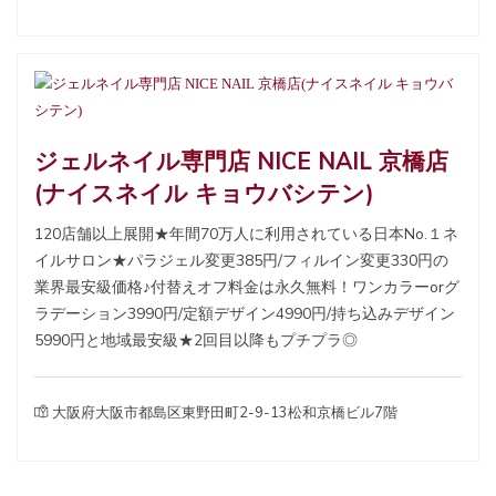
ジェルネイル専門店 NICE NAIL 京橋店
(ナイスネイル キョウバシテン)
120店舗以上展開★年間70万人に利用されている日本No.１ネ
イルサロン★パラジェル変更385円/フィルイン変更330円の
業界最安級価格♪付替えオフ料金は永久無料！ワンカラーorグ
ラデーション3990円/定額デザイン4990円/持ち込みデザイン
5990円と地域最安級★2回目以降もプチプラ◎
大阪府大阪市都島区東野田町2-9-13松和京橋ビル7階