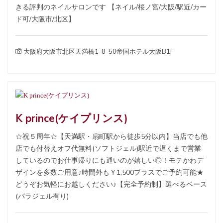
きる評判のネイルサロンです 【ネイル/桜ノ宮/大阪/駅近/カー
ド可/大阪市/北区】
大阪府大阪市北区天満橋1-8-50帝国ホテル大阪B1F
K prince(ケイプリンス)
☆祝５周年☆【天満駅・扇町駅から徒歩5分以内】当店でも他
店でも付替えオフ代無料(ソフトジェル)駅近で遅くまで営業
しているのでお仕事帰りにも通いのが嬉しい◎！モテかわデ
ザインを多数ご用意♪時間外も￥1,500プラスでご予約可能★
どうぞお気軽にお越しください♪【完全予約制】選べるベース
(パラジェル有り)