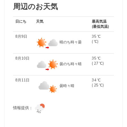
周辺のお天気
日にち
天気
最高気温
(最低気温)
8月9日
35 ℃
( ℃)
晴のち時々曇
8月10日
35 ℃
( 27 ℃)
曇のち時々晴
8月11日
34 ℃
( 25 ℃)
曇時々晴
情報提供：