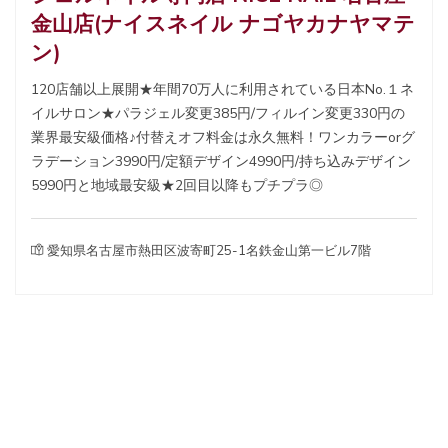
金山店(ナイスネイル ナゴヤカナヤマテ
ン)
120店舗以上展開★年間70万人に利用されている日本No.１ネ
イルサロン★パラジェル変更385円/フィルイン変更330円の
業界最安級価格♪付替えオフ料金は永久無料！ワンカラーorグ
ラデーション3990円/定額デザイン4990円/持ち込みデザイン
5990円と地域最安級★2回目以降もプチプラ◎
愛知県名古屋市熱田区波寄町25-1名鉄金山第一ビル7階