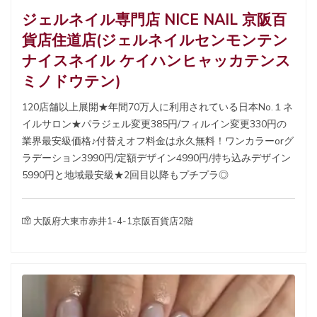
ジェルネイル専門店 NICE NAIL 京阪百
貨店住道店(ジェルネイルセンモンテン
ナイスネイル ケイハンヒャッカテンス
ミノドウテン)
120店舗以上展開★年間70万人に利用されている日本No.１ネ
イルサロン★パラジェル変更385円/フィルイン変更330円の
業界最安級価格♪付替えオフ料金は永久無料！ワンカラーorグ
ラデーション3990円/定額デザイン4990円/持ち込みデザイン
5990円と地域最安級★2回目以降もプチプラ◎
大阪府大東市赤井1-4-1京阪百貨店2階