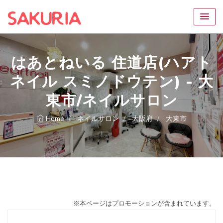
はあとねいる 住道店(ハアト
ネイル スミノドウテン) - 大
東市/ネイルサロン
Home
ネイルサロン
大阪府
大東市
※本ページはプロモーションが含まれています。