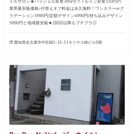
イルサロン★パラジェル変更385円/フィルイン変更330円の
業界最安級価格♪付替えオフ料金は永久無料！ワンカラーorグ
ラデーション3990円/定額デザイン4990円/持ち込みデザイン
5990円と地域最安級★2回目以降もプチプラ◎
愛知県名古屋市中区錦3-15-31モリヤス錦ビル5階