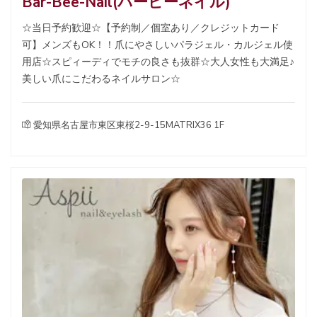
Bar-Bee-Nail(バービーネイル)
☆当日予約歓迎☆【予約制／個室あり／クレジットカード
可】メンズもOK！！爪にやさしいパラジェル・カルジェル使
用店☆スピィーディでモチの良さも抜群☆大人女性も大満足♪
美しい爪にこだわるネイルサロン☆
愛知県名古屋市東区東桜2-9-15MATRIX36 1F