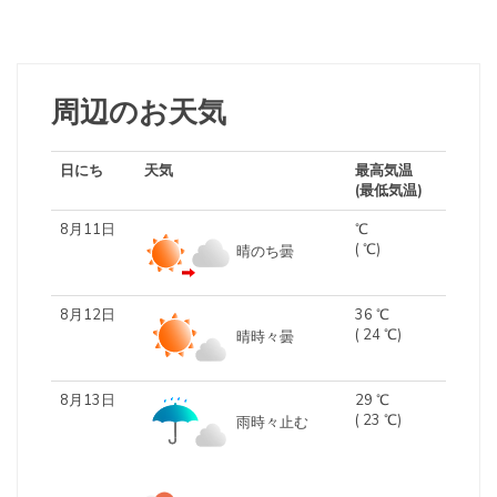
周辺のお天気
日にち
天気
最高気温
(最低気温)
8月11日
℃
( ℃)
晴のち曇
8月12日
36 ℃
( 24 ℃)
晴時々曇
8月13日
29 ℃
( 23 ℃)
雨時々止む