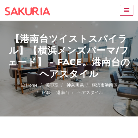
【港南台ツイストスパイラ
ル】【横浜メンズパーマ/フ
ェード】 - FACE。港南台の
ヘアスタイル
Home
美容室
神奈川県
横浜市港南区
FACE。港南台
ヘアスタイル