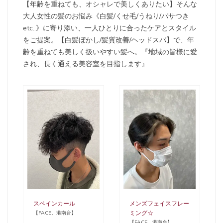
【年齢を重ねても、オシャレで美しくありたい】そんな
大人女性の髪のお悩み《白髪/くせ毛/うねり/パサつき
etc..》に寄り添い、一人ひとりに合ったケアとスタイル
をご提案。【白髪ぼかし/髪質改善/ヘッドスパ】で、年
齢を重ねても美しく扱いやすい髪へ。『地域の皆様に愛
され、長く通える美容室を目指します』
スペインカール
メンズフェイスフレー
ミング☆
【FACE。港南台】
【FACE。港南台】