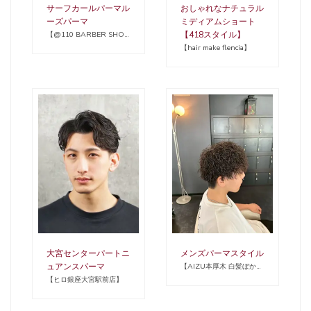
サーフカールパーマル
おしゃれなナチュラル
ーズパーマ
ミディアムショート
【418スタイル】
【@110 BARBER SHOP
長浜店 メンズカット/フェ
【hair make flencia】
ード/眉毛/理容室】
大宮センターパートニ
メンズパーマスタイル
ュアンスパーマ
【AIZU本厚木 白髪ぼかし
ハイライト バレイヤージ
【ヒロ銀座大宮駅前店】
ュ 髪質改善】