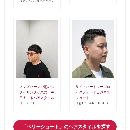
【グレイスフルバーバー新
宿野村ビル店】
メンズパーマで朝のス
サイドパートツーブロ
タイリングが楽に！毎
ックフェードビジネス
日キマるヘアスタイル
ショート
【NEXUS】
【@110 BARBER SHOP
長浜店 メンズカット/フェ
ード/眉毛/理容室】
「ベリーショート」のヘアスタイルを探す