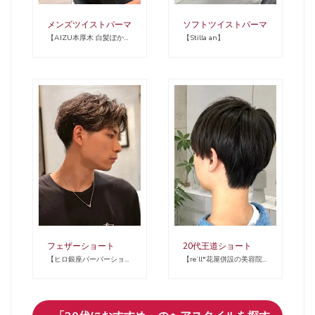
メンズツイストパーマ
ソフトツイストパーマ
【AIZU本厚木 白髪ぼかし
【Stilla an】
ハイライト バレイヤージ
ュ 髪質改善】
フェザーショート
20代王道ショート
【ヒロ銀座バーバーショッ
【re’ll*花屋併設の美容院
プ難波店】
*】