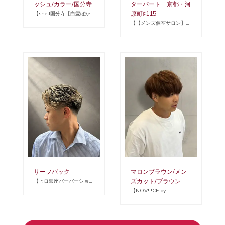
ッシュ/カラー/国分寺
ターパート 京都・河
原町♯115
【shell国分寺【白髪ぼか
し/ハイライト/髪質改善/縮
【【メンズ個室サロン】
毛矯正/ショート】】
ALL DAY HELLO'S】
サーフバック
マロンブラウン/メン
ズカット/ブラウン
【ヒロ銀座バーバーショッ
プ難波店】
【NOV!!!CE by
PARKiiiNG 心斎橋/ボブ/
レイヤーカット/ブリーチ/
パーマ】