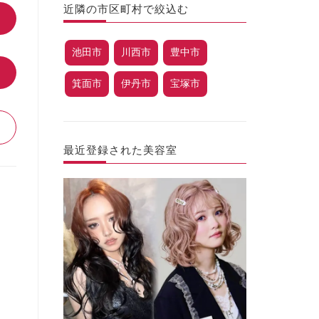
近隣の市区町村で絞込む
池田市
川西市
豊中市
箕面市
伊丹市
宝塚市
最近登録された美容室