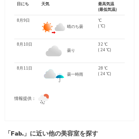
日にち
天気
最高気温
(最低気温)
8月9日
℃
( ℃)
晴のち曇
8月10日
32 ℃
( 24 ℃)
曇り
8月11日
28 ℃
( 24 ℃)
曇一時雨
情報提供：
「Fab.」に近い他の美容室を探す