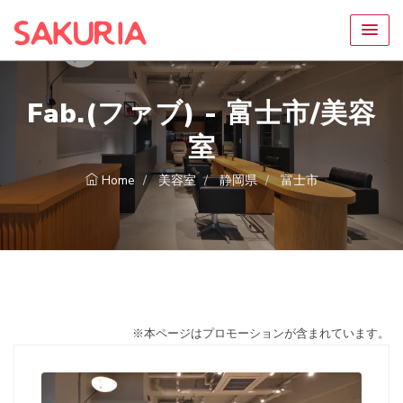
Fab.(ファブ) - 富士市/美容
室
Home
美容室
静岡県
富士市
※本ページはプロモーションが含まれています。