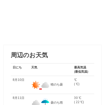
周辺のお天気
日にち
天気
最高気温
(最低気温)
8月10日
℃
( ℃)
晴のち曇
8月11日
30 ℃
( 22 ℃)
曇のち雨