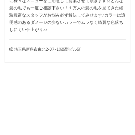
に様々なメニューをご用意して提案させて頂きます☆どんな
髪の毛でも一度ご相談下さい！１万人の髪の毛を見てきた経
験豊富なスタッフがお悩み必ず解決してみせます♪カラーは透
明感のあるダメージの少ないカラーでムラなく綺麗な色落ち
しにくい仕上がり♪♪
埼玉県新座市東北2-37-10高野ビル5F