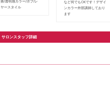
善/透明感カラー/ボブ/レ
など何でもOKです！デザイ
イヤースタイル
ンカラー外部講師しており
ます
サロンスタッフ詳細