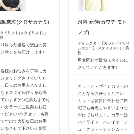
黒阪奈海(クロサカナミ)
河内 元伸(カワチ モト
ノブ)
タイリスト(スタイリスト)／
女性
ディレクター【カット／デザイ
寄り添った接客で沢山の笑
ンカラー】(スタイリスト)／男
顔と幸せをお届けします♪
性
男女問わず最旬スタイルに
させていただきます♪
お客様のお悩みを丁寧にカ
ウンセリングさせていただ
き、日々のお手入れが楽し
カットとデザインカラーの
くなるスタイル作りを心掛
ことならお任せください！
ています(^^)色落ちまで可
カットは髪質に合わせご自
愛いカラーのご提案もお任
宅でも再現しやすいよう心
せください♪ヘアセットも得
がけております。カラーは
意ですので大切な日のお手
ハイライト・バレイヤージ
いをさせて下さい♪/ 髪質
ュ・グラデーションカラー