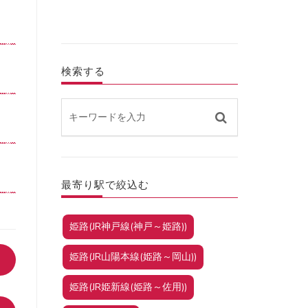
検索する
最寄り駅で絞込む
姫路(JR神戸線(神戸～姫路))
姫路(JR山陽本線(姫路～岡山))
姫路(JR姫新線(姫路～佐用))