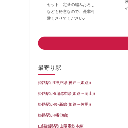
改
セット、定番の編みおろし
なども得意なので、是非可
愛くさせてください♪
最寄り駅
姫路駅(JR神戸線(神戸～姫路))
姫路駅(JR山陽本線(姫路～岡山))
姫路駅(JR姫新線(姫路～佐用))
姫路駅(JR播但線)
山陽姫路駅(山陽電鉄本線)