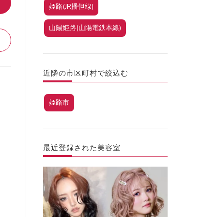
姫路(JR播但線)
山陽姫路(山陽電鉄本線)
近隣の市区町村で絞込む
姫路市
最近登録された美容室