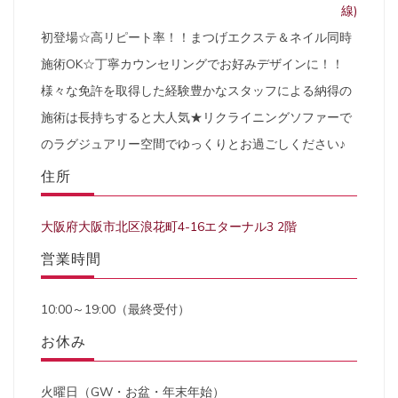
線)
初登場☆高リピート率！！まつげエクステ＆ネイル同時
施術OK☆丁寧カウンセリングでお好みデザインに！！
様々な免許を取得した経験豊かなスタッフによる納得の
施術は長持ちすると大人気★リクライニングソファーで
のラグジュアリー空間でゆっくりとお過ごしください♪
住所
大阪府大阪市北区浪花町4-16エターナル3 2階
営業時間
10:00～19:00（最終受付）
お休み
火曜日（GW・お盆・年末年始）