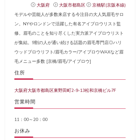
大阪府
大阪市都島区
京橋駅(京阪本線)
モデルや芸能人が多数来店する今注目の大人気眉毛サロ
ン。NYやロンドンで活躍した有名アイブロウリスト監
修。眉毛のことを知り尽くした実力派アイブロウリスト
が集結。9割の人が通い続ける話題の眉毛専門店◎ハリ
ウッドブロウリフト/眉毛カラー/アイブロウWAXなど眉
毛メニュー多数 [京橋/眉毛/アイブロウ]
住所
大阪府大阪市都島区東野田町2-9-13松和京橋ビル7F
営業時間
11：00～20：00
お休み