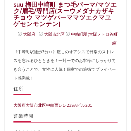
suu 梅田中崎町 まつ毛パーマ/マツエ
ク/眉毛/専門店(スーウメダナカザキ
チョウ マツゲパーママツエクマユ
ゲセンモンテン)
大阪府
大阪市北区
中崎町駅(大阪メトロ谷町
線)
《中崎町駅徒歩3分♪♪》癒しのオアシスで日常のストレ
スを忘れるひとときを！一対一でのお客様にしっかり向
き合うことで、女性に人気！個室での施術でプライベー
ト感満載！
住所
大阪府大阪市北区中崎西1-1-23SAビル201
営業時間